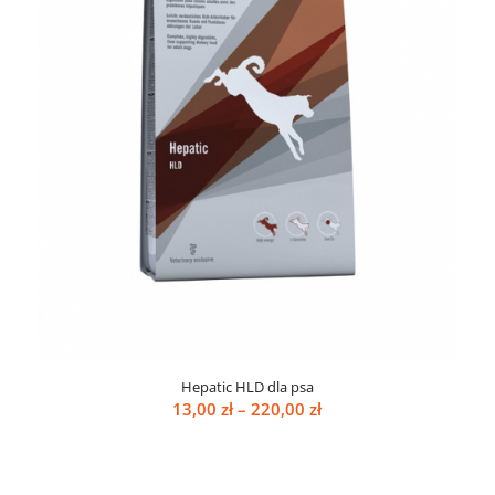
Hepatic HLD dla psa
Zakres
13,00
zł
–
220,00
zł
cen:
od
13,00 zł