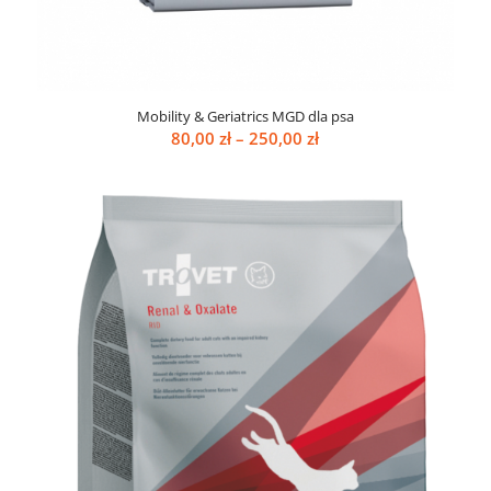
Mobility & Geriatrics MGD dla psa
Zakres
80,00
zł
–
250,00
zł
cen:
od
80,00 zł
do
250,00 zł