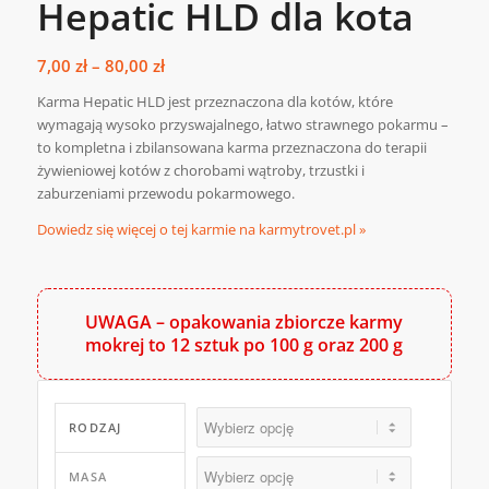
Hepatic HLD dla kota
Zakres
7,00
zł
–
80,00
zł
cen:
Karma Hepatic HLD jest przeznaczona dla kotów, które
od
wymagają wysoko przyswajalnego, łatwo strawnego pokarmu –
7,00 zł
to kompletna i zbilansowana karma przeznaczona do terapii
do
żywieniowej kotów z chorobami wątroby, trzustki i
zaburzeniami przewodu pokarmowego.
80,00 zł
Dowiedz się więcej o tej karmie na karmytrovet.pl »
UWAGA – opakowania zbiorcze karmy
mokrej to 12 sztuk po 100 g oraz 200 g
RODZAJ
MASA