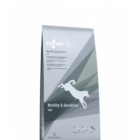
od
9,00 zł
do
10,00 zł