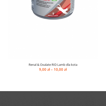
Renal & Oxalate RID Lamb dla kota
Zakres
9,00
zł
–
10,00
zł
cen:
od
9,00 zł
do
10,00 zł