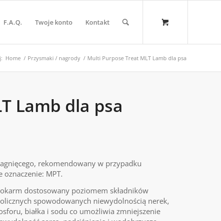
F.A.Q.
Twoje konto
Kontakt
j:
Home
/
Przysmaki / nagrody
/
Multi Purpose Treat MLT Lamb dla psa
LT Lamb dla psa
 jagnięcego, rekomendowany w przypadku
e oznaczenie: MPT.
 pokarm dostosowany poziomem składników
bolicznych spowodowanych niewydolnością nerek,
sforu, białka i sodu co umożliwia zmniejszenie