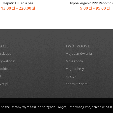
Hepatic HLD dla psa
Hypoallergenic RRD Rabbit dl
Zakres
Z
13,00
zł
–
220,00
zł
9,00
zł
–
95,00
zł
cen:
c
od
o
13,00 zł
9,
do
d
220,00 zł
95
ACJE
TWÓJ ZOOVET
 sklepu
Moje zamówienia
prywatności
Moje konto
ookies
Moje adresy
l
Koszyk
et.pl
Kontakt z nami
naszej strony wyrażasz na to zgodę. Więcej informacji znajdziesz w nasze