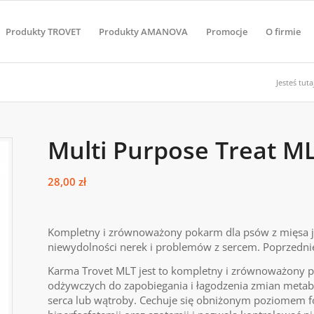
Produkty TROVET
Produkty AMANOVA
Promocje
O firmie
Jesteś tuta
Multi Purpose Treat M
28,00
zł
Kompletny i zrównoważony pokarm dla psów z mięsa
niewydolności nerek i problemów z sercem. Poprzedni
Karma Trovet MLT jest to kompletny i zrównoważony
odżywczych do zapobiegania i łagodzenia zmian meta
serca lub wątroby. Cechuje się obniżonym poziomem fo