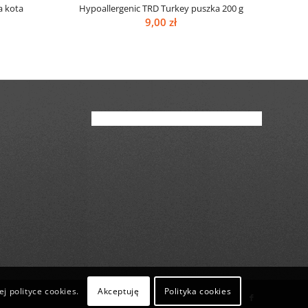
a kota
Hypoallergenic TRD Turkey puszka 200 g
akres
9,00
zł
en:
d
00 zł
o
,00 zł
Akceptuję
Polityka cookies
j polityce cookies.