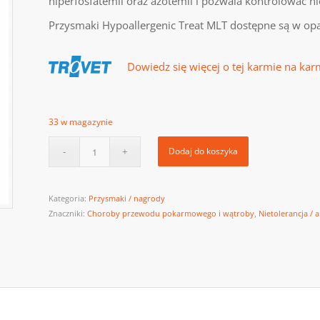
hiperfosfatemii oraz azotemii i pozwala kontrolować n
Przysmaki Hypoallergenic Treat MLT dostępne są w o
Dowiedz się więcej o tej karmie na kar
33 w magazynie
Dodaj do koszyka
Kategoria:
Przysmaki / nagrody
Znaczniki:
Choroby przewodu pokarmowego i wątroby
,
Nietolerancja /