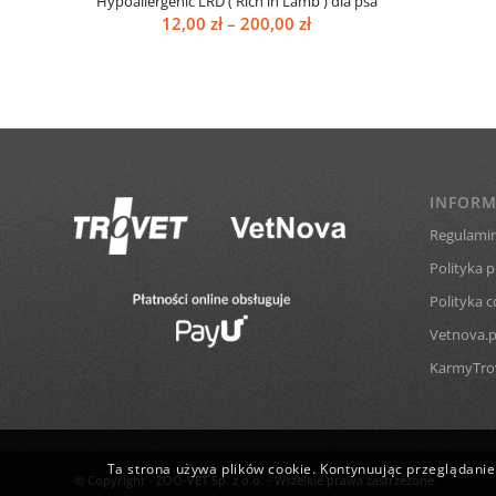
Hypoallergenic LRD ( Rich in Lamb ) dla psa
Zakres
12,00
zł
–
200,00
zł
cen:
od
12,00 zł
do
200,00 zł
INFORM
Regulamin
Polityka 
Polityka c
Vetnova.p
KarmyTrov
Ta strona używa plików cookie. Kontynuując przeglądanie 
© Copyright - ZOO-VET Sp. z o.o. - Wszelkie prawa zastrzeżone.