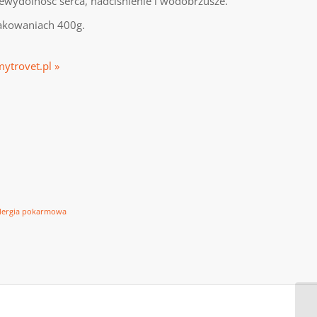
iewydolność serca, nadciśnienie i wodobrzusze.
pakowaniach 400g.
mytrovet.pl »
 alergia pokarmowa