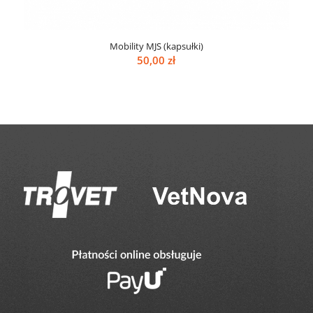
Mobility MJS (kapsułki)
50,00
zł