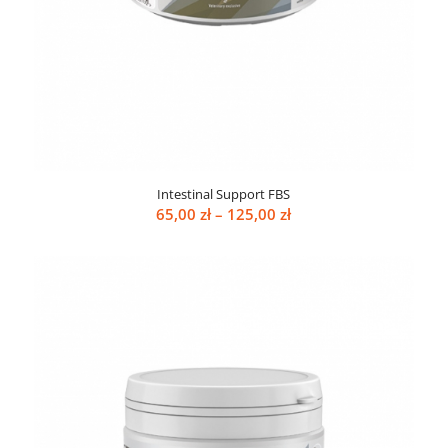
Intestinal Support FBS
Zakres
65,00
zł
–
125,00
zł
cen:
od
65,00 zł
do
125,00 zł