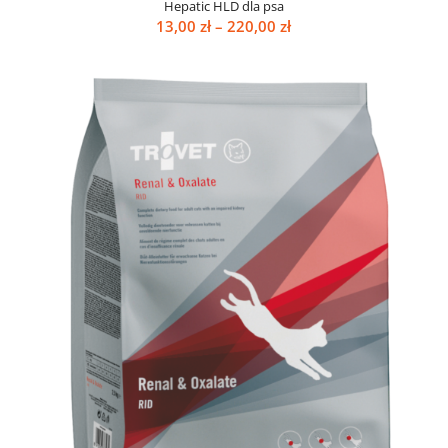
Hepatic HLD dla psa
Zakres
13,00
zł
–
220,00
zł
cen:
od
13,00 zł
do
220,00 zł