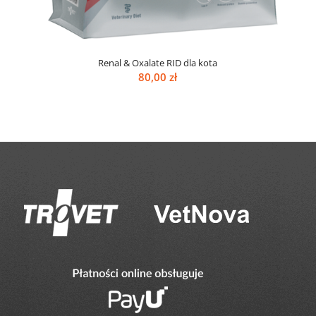
Renal & Oxalate RID dla kota
80,00
zł