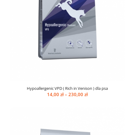
Hypoallergenic VPD ( Rich in Venison ) dla psa
Zakres
14,00
zł
–
230,00
zł
cen:
od
14,00 zł
do
230,00 zł