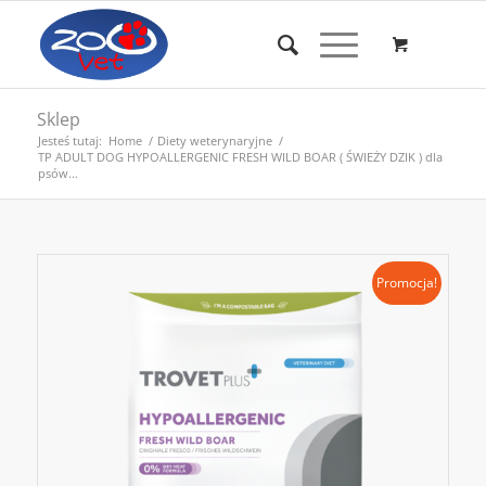
Sklep
Jesteś tutaj:
Home
/
Diety weterynaryjne
/
TP ADULT DOG HYPOALLERGENIC FRESH WILD BOAR ( ŚWIEŻY DZIK ) dla
psów...
Promocja!