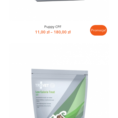
Puppy CPF
Promocja!
Zakres
11,00
zł
–
180,00
zł
cen:
od
11,00 zł
do
180,00 zł