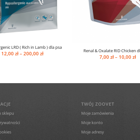
genic LRD ( Rich in Lamb ) dla psa
Renal & Oxalate RID Chicken d
Zakres
12,00
zł
–
200,00
zł
Z
7,00
zł
–
10,00
zł
cen:
c
od
o
12,00 zł
7,
do
d
200,00 zł
10
ACJE
TWÓJ ZOOVET
 sklepu
Moje zamówienia
prywatności
Moje konto
ookies
Moje adresy