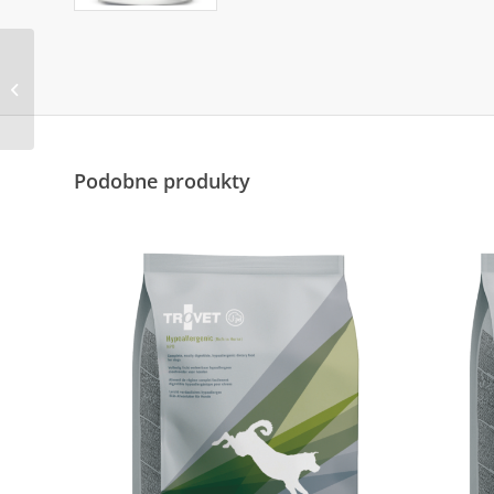
TP ADULT DOG
MOBILITY &
GERIATRICS ( ŚWIEŻY
ŁOSOŚ ) dla psów
Podobne produkty