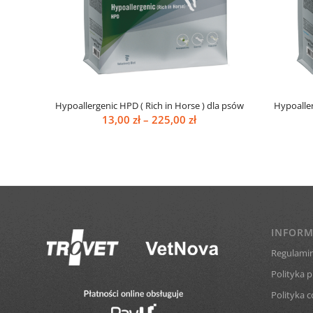
Hypoallergenic HPD ( Rich in Horse ) dla psów
Hypoaller
Zakres
13,00
zł
–
225,00
zł
cen:
od
13,00 zł
do
225,00 zł
INFORM
Regulamin
Polityka 
Polityka c