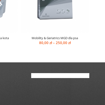
la kota
Mobility & Geriatrics MGD dla psa
akres
Zakres
80,00
zł
–
250,00
zł
en:
cen:
d
od
00 zł
80,00 zł
o
do
,00 zł
250,00 zł