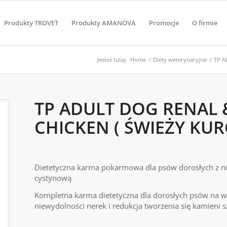
Produkty TROVET
Produkty AMANOVA
Promocje
O firmie
Jesteś tutaj:
Home
/
Diety weterynaryjne
/
TP A
TP ADULT DOG RENAL 
CHICKEN ( ŚWIEŻY KUR
Dietetyczna karma pokarmowa dla psów dorosłych z ni
cystynową
Kompletna karma dietetyczna dla dorosłych psów na w
niewydolności nerek i redukcja tworzenia się kamieni