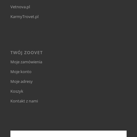
Vetnova.pl
KarmyTrovet.pl
TWÓJ ZOOVET
Moje zamówienia
Moje konto
Moje adresy
Koszyk
Kontakt z nami