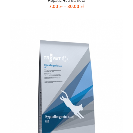
Hepatic HLD dla kota
Zakres
7,00
zł
–
80,00
zł
cen:
od
7,00 zł
do
80,00 zł