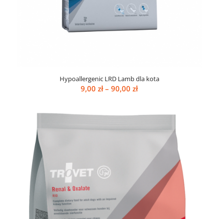
Hypoallergenic LRD Lamb dla kota
Zakres
9,00
zł
–
90,00
zł
cen:
od
9,00 zł
do
90,00 zł