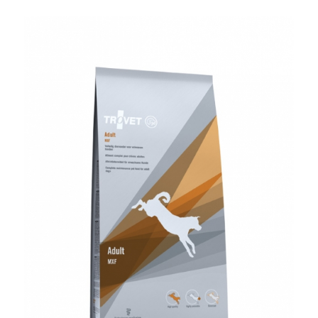
cen:
od
12,00 zł
do
175,00 zł