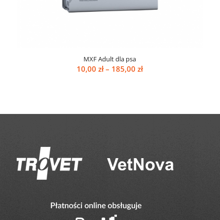
MXF Adult dla psa
Zakres
10,00
zł
–
185,00
zł
cen:
od
10,00 zł
do
185,00 zł