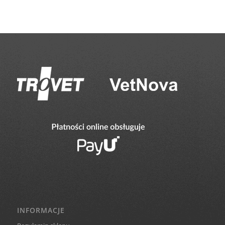
od
20,00 zł
do
226,00 zł
INFORMACJE