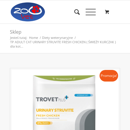
Sklep
Jesteś tutaj:
Home
/
Diety weterynaryjne
/
TP ADULT CAT URINARY STRUVITE FRESH CHICKEN ( ŚWIEŻY KURCZAK )
dla kot...
Promocja!