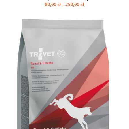
Zakres
80,00
zł
–
250,00
zł
cen:
od
80,00 zł
do
250,00 zł