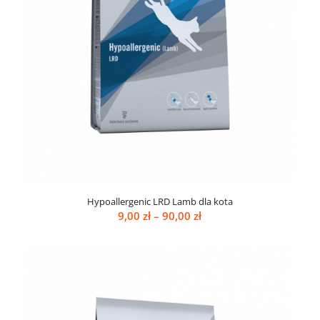
Hypoallergenic LRD Lamb dla kota
Zakres
9,00
zł
–
90,00
zł
cen:
od
9,00 zł
do
90,00 zł