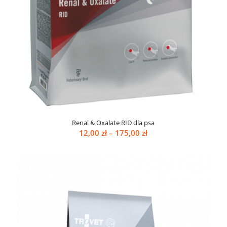
Renal & Oxalate RID dla psa
Zakres
12,00
zł
–
175,00
zł
cen:
od
12,00 zł
do
175,00 zł