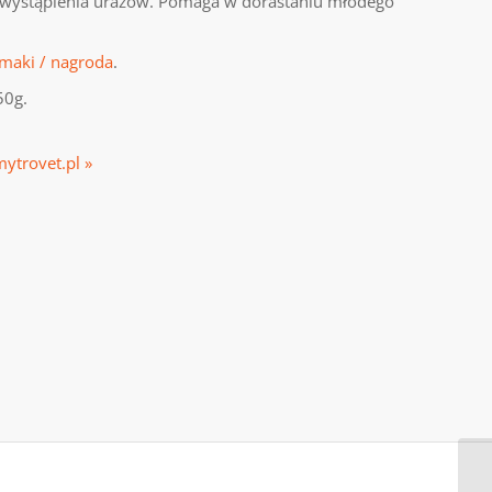
ko wystąpienia urazów. Pomaga w dorastaniu młodego
maki / nagroda
.
50g.
mytrovet.pl »