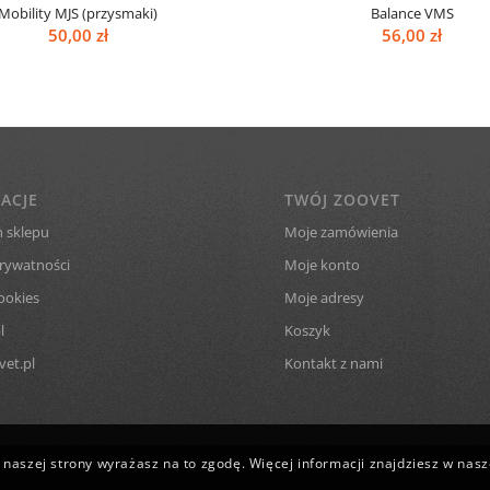
Mobility MJS (przysmaki)
Balance VMS
50,00
zł
56,00
zł
ACJE
TWÓJ ZOOVET
 sklepu
Moje zamówienia
prywatności
Moje konto
ookies
Moje adresy
l
Koszyk
et.pl
Kontakt z nami
naszej strony wyrażasz na to zgodę. Więcej informacji znajdziesz w nasze