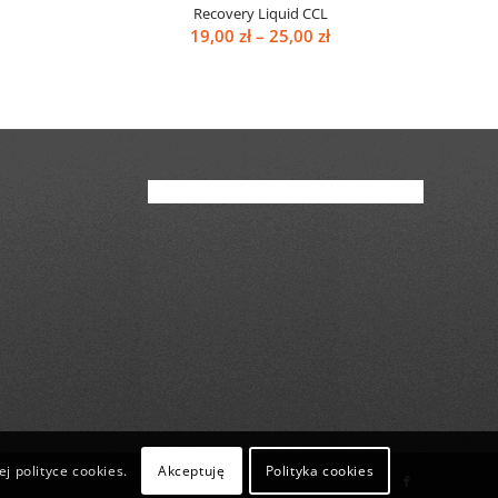
Recovery Liquid CCL
Zakres
19,00
zł
–
25,00
zł
cen:
od
19,00 zł
do
25,00 zł
Akceptuję
Polityka cookies
j polityce cookies.