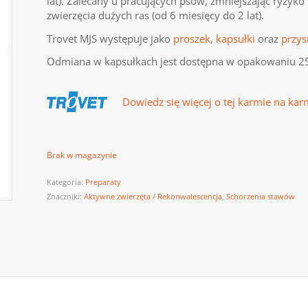
lat). Zalecany u pracujących psów, zmniejszając ryzy
zwierzęcia dużych ras (od 6 miesięcy do 2 lat).
Trovet MJS występuje jako
proszek
,
kapsułki
oraz
przys
Odmiana w kapsułkach jest dostępna w opakowaniu 2
Dowiedz się więcej o tej karmie na kar
Brak w magazynie
Kategoria:
Preparaty
Znaczniki:
Aktywne zwierzęta / Rekonwalescencja
,
Schorzenia stawów