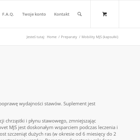
F.A.Q.
Twoje konto
Kontakt
Jesteś tutaj:
Home
/
Preparaty
/
Mobility MJS (kapsułki)
 poprawę wydajności stawów. Suplement jest
i chrząstki i płynu stawowego, zmniejszając
ovet MJS jest doskonałym wsparciem podczas leczenia i
t szczeniąt dużych ras (w okresie od 6 miesięcy do 2