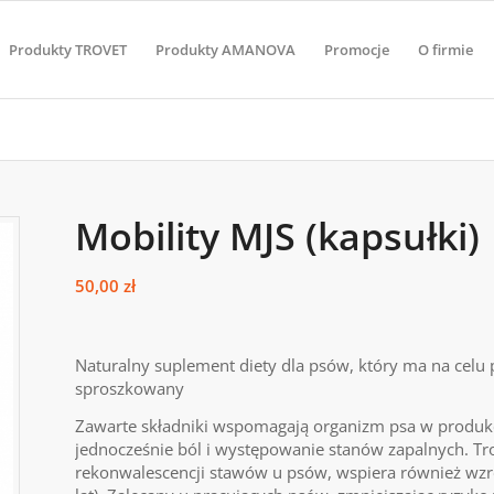
Produkty TROVET
Produkty AMANOVA
Promocje
O firmie
Mobility MJS (kapsułki)
50,00
zł
Naturalny suplement diety dla psów, który ma na celu
sproszkowany
Zawarte składniki wspomagają organizm psa w produkcj
jednocześnie ból i występowanie stanów zapalnych. Tr
rekonwalescencji stawów u psów, wspiera również wzros