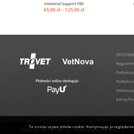
Intestinal Support FBS
Zakres
65,00
zł
–
125,00
zł
cen:
od
65,00 zł
do
125,00 zł
INFORM
Regulamin
Polityka 
Polityka c
Vetnova.p
KarmyTrov
Ta strona używa plików cookie. Kontynuując przeglądanie 
© Copyright - ZOO-VET Sp. z o.o. - Wszelkie prawa zastrzeżone.